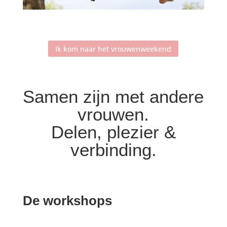
Ik kom naar het vrouwenweekend
Samen zijn met andere
vrouwen.
Delen, plezier &
verbinding.
De workshops