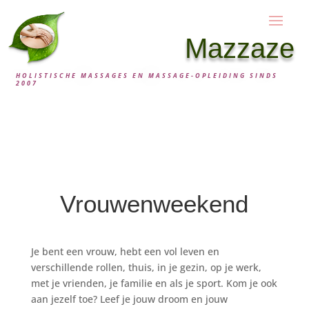
Mazzaze
HOLISTISCHE MASSAGES EN MASSAGE-OPLEIDING SINDS
2007
Vrouwenweekend
Je bent een vrouw, hebt een vol leven en
verschillende rollen, thuis, in je gezin, op je werk,
met je vrienden, je familie en als je sport. Kom je ook
aan jezelf toe? Leef je jouw droom en jouw