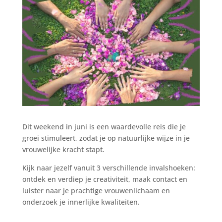
Dit weekend in juni is een waardevolle reis die je
groei stimuleert, zodat je op natuurlijke wijze in je
vrouwelijke kracht stapt.
Kijk naar jezelf vanuit 3 verschillende invalshoeken:
ontdek en verdiep je creativiteit, maak contact en
luister naar je prachtige vrouwenlichaam en
onderzoek je innerlijke kwaliteiten.