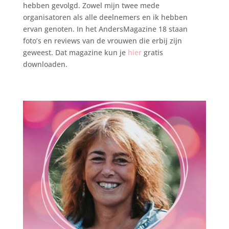
hebben gevolgd. Zowel mijn twee mede
organisatoren als alle deelnemers en ik hebben
ervan genoten. In het AndersMagazine 18 staan
foto’s en reviews van de vrouwen die erbij zijn
geweest. Dat magazine kun je
hier
gratis
downloaden.