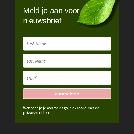
Meld je aan voor de
nieuwsbrief
aanmelden
Wanneer je je aanmeldt ga je akkoord met de
privacyverklaring.