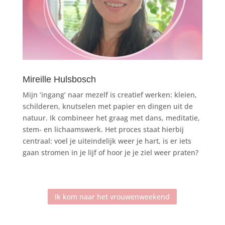
Mireille Hulsbosch
Mijn ‘ingang’ naar mezelf is creatief werken: kleien,
schilderen, knutselen met papier en dingen uit de
natuur. Ik combineer het graag met dans, meditatie,
stem- en lichaamswerk. Het proces staat hierbij
centraal: voel je uiteindelijk weer je hart, is er iets
gaan stromen in je lijf of hoor je je ziel weer praten?
Ik kom naar het vrouwenweekend