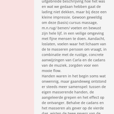
uitgebreide beschrijving hoe het was
en wat we gedaan hebben gaat de
lading niet dekken, maar bij deze een
kleine impressie. Gewoon geweldig
om deze (basis) cursus massage,
m.n.rug/ benen/ voeten en bewust
zijn hele lijf, in een veilige omgeving
met fijne mensen te doen. Aandacht,
loslaten, voelen waar het lichaam van
de te masseren persoon om vraagt, in
combinatie met de rustige, concrete
aanwijzingen van Carla en de cadans
van de muziek, zorgden voor een
mooie flow.
Handen waren in het begin soms wat
onwennig, maar gaandeweg ontstond
er steeds meer samenspel: tussen de
eigen masserende handen, de
aangeleerde grepen en het effect op
de ontvanger. Behalve de cadans en
het masseren als gever op de vierde
dag, wisten de twee gevers van de