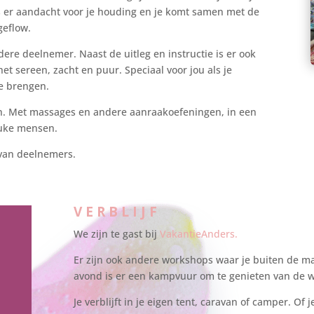
is er aandacht voor je houding en je komt samen met de
eflow.
dere deelnemer. Naast de uitleg en instructie is er ook
t sereen, zacht en puur. Speciaal voor jou als je
je brengen.
en. Met massages en andere aanraakoefeningen, in een
euke mensen.
 van deelnemers.
VERBLIJF
We zijn te gast bij
VakantieAnders.
Er zijn ook andere workshops waar je buiten de m
avond is er een kampvuur om te genieten van de 
Je verblijft in je eigen tent, caravan of camper. Of 